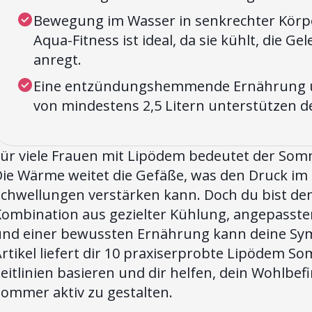
Bewegung im Wasser in senkrechter Kör
Aqua-Fitness ist ideal, da sie kühlt, die 
anregt.
Eine entzündungshemmende Ernährung un
von mindestens 2,5 Litern unterstützen d
Für viele Frauen mit Lipödem bedeutet der So
Die Wärme weitet die Gefäße, was den Druck i
chwellungen verstärken kann. Doch du bist dem n
Kombination aus gezielter Kühlung, angepasste
und einer bewussten Ernährung kann deine Sym
rtikel liefert dir 10 praxiserprobte Lipödem So
eitlinien basieren und dir helfen, dein Wohlbef
Sommer aktiv zu gestalten.