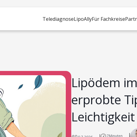
Telediagnose
LipoAlly
Für Fachkreise
Part
Lipödem i
erprobte Ti
Leichtigkeit
7
Minuten