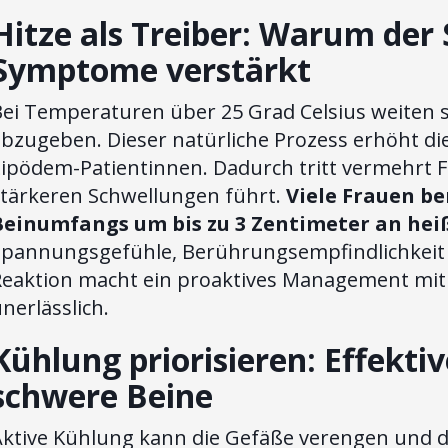
Hitze als Treiber: Warum de
Symptome verstärkt
Bei Temperaturen über 25 Grad Celsius weiten 
abzugeben. Dieser natürliche Prozess erhöht di
ipödem-Patientinnen. Dadurch tritt vermehrt F
stärkeren Schwellungen führt.
Viele Frauen b
Beinumfangs um bis zu 3 Zentimeter an hei
Spannungsgefühle, Berührungsempfindlichkeit 
Reaktion macht ein proaktives Management mit
nerlässlich.
Kühlung priorisieren: Effekti
schwere Beine
Aktive Kühlung kann die Gefäße verengen und d