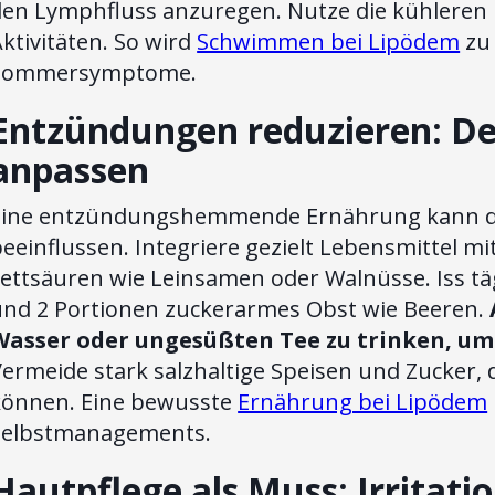
den Lymphfluss anzuregen. Nutze die kühleren
ktivitäten. So wird
Schwimmen bei Lipödem
zu
Sommersymptome.
Entzündungen reduzieren: D
anpassen
Eine entzündungshemmende Ernährung kann di
eeinflussen. Integriere gezielt Lebensmittel m
Fettsäuren wie Leinsamen oder Walnüsse. Iss t
und 2 Portionen zuckerarmes Obst wie Beeren.
Wasser oder ungesüßten Tee zu trinken, um
Vermeide stark salzhaltige Speisen und Zucker,
können. Eine bewusste
Ernährung bei Lipödem
Selbstmanagements.
Hautpflege als Muss: Irritat