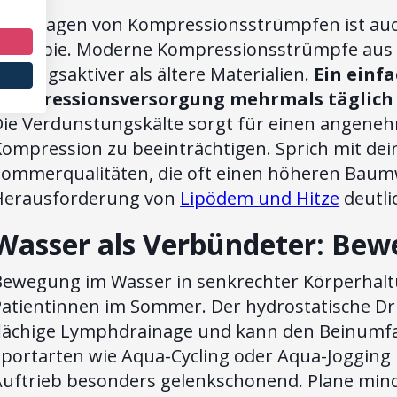
Das Tragen von Kompressionsstrümpfen ist auc
Therapie. Moderne Kompressionsstrümpfe aus M
tmungsaktiver als ältere Materialien.
Ein einf
Kompressionsversorgung mehrmals täglich m
Die Verdunstungskälte sorgt für einen angeneh
Kompression zu beeinträchtigen. Sprich mit dei
Sommerqualitäten, die oft einen höheren Baumwo
Herausforderung von
Lipödem und Hitze
deutli
Wasser als Verbündeter: Bew
Bewegung im Wasser in senkrechter Körperhaltun
Patientinnen im Sommer. Der hydrostatische Dru
flächige Lymphdrainage und kann den Beinumfan
Sportarten wie Aqua-Cycling oder Aqua-Jogging
Auftrieb besonders gelenkschonend. Plane mind