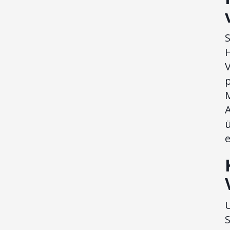
H
U
S