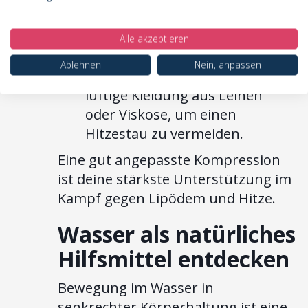
werden, da sich Umfänge
ändern können.
Alle akzeptieren
Kleidung anpassen:
Trage
Ablehnen
Nein, anpassen
über der Kompression weite,
luftige Kleidung aus Leinen
oder Viskose, um einen
Hitzestau zu vermeiden.
Eine gut angepasste Kompression
ist deine stärkste Unterstützung im
Kampf gegen Lipödem und Hitze.
Wasser als natürliches
Hilfsmittel entdecken
Bewegung im Wasser in
senkrechter Körperhaltung ist eine