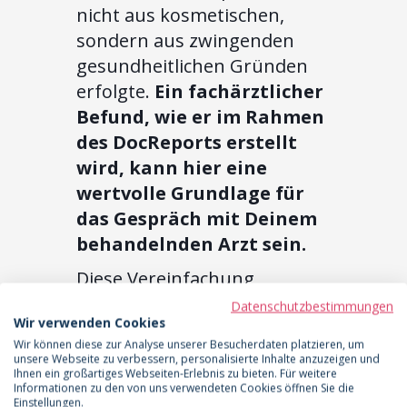
nicht aus kosmetischen,
sondern aus zwingenden
gesundheitlichen Gründen
erfolgte.
Ein fachärztlicher
Befund, wie er im Rahmen
des DocReports erstellt
wird, kann hier eine
wertvolle Grundlage für
das Gespräch mit Deinem
behandelnden Arzt sein.
Diese Vereinfachung
entlastet Dich von einem
Datenschutzbestimmungen
Wir verwenden Cookies
erheblichen bürokratischen
Wir können diese zur Analyse unserer Besucherdaten platzieren, um
Aufwand und beschleunigt
unsere Webseite zu verbessern, personalisierte Inhalte anzuzeigen und
Ihnen ein großartiges Webseiten-Erlebnis zu bieten. Für weitere
den Weg zur finanziellen
Informationen zu den von uns verwendeten Cookies öffnen Sie die
Anerkennung.
Einstellungen.