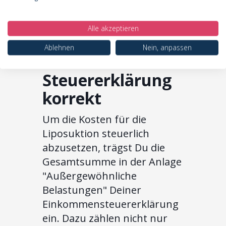
So deklarierst Du
Alle akzeptieren
die Kosten in
Ablehnen
Nein, anpassen
Deiner
Steuererklärung
korrekt
Um die Kosten für die
Liposuktion steuerlich
abzusetzen, trägst Du die
Gesamtsumme in der Anlage
"Außergewöhnliche
Belastungen" Deiner
Einkommensteuererklärung
ein. Dazu zählen nicht nur